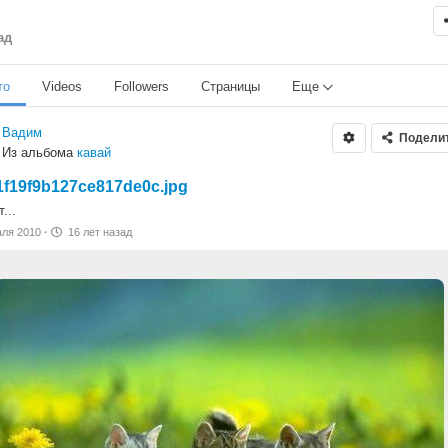
ад
то
Videos
Followers
Страницы
Еще
Вадим
Подели
Из альбома
кавай
1f19f9b127ce817de0c.jpg
...
аля 2010
·
16 лет назад