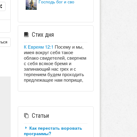
господь бог и сво
Стих дня
ться
К Евреям 12:1
Посему и мы,
имея вокруг себя такое
облако свидетелей, свергнем
с себя всякое бремя и
запинающий нас грех и с
терпением будем проходить
предлежащее нам поприще,
Статьи
Как перестать воровать
программы?