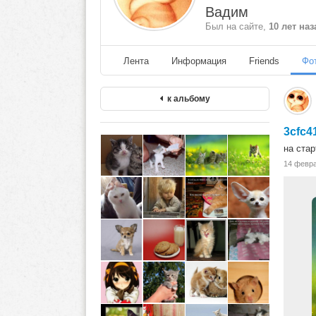
Вадим
Был на сайте,
10 лет наз
Лента
Информация
Friends
Фо
к альбому
3cfc4
на старт
14 февр