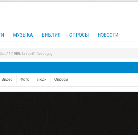
ГИ
МУЗЫКА
БИБЛИЯ
ОПРОСЫ
НОВОСТИ
3cfc41f19f9b127ce817de0c.jpg
Видео
Фото
Люди
Опросы