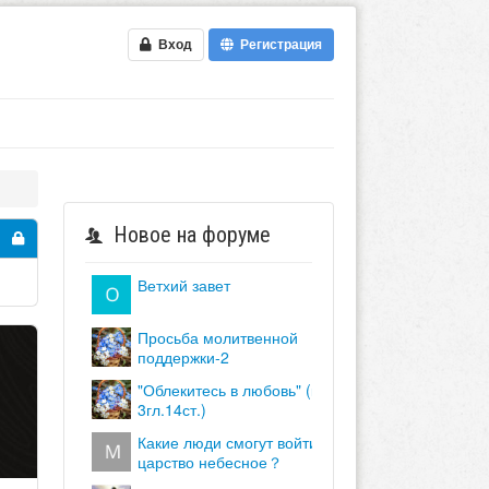
Вход
Регистрация
Новое на форуме
ветхий завет
просьба молитвенной
поддержки-2
"облекитесь в любовь" (кол.
3гл.14ст.)
какие люди смогут войти в
царство небесное？