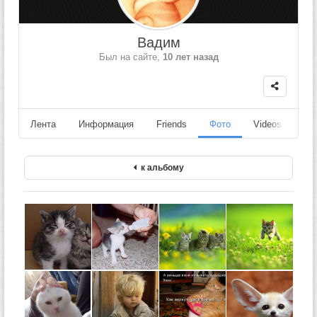
Вадим
Был на сайте,
10 лет назад
Лента
Информация
Friends
Фото
Videos
Fo
к альбому