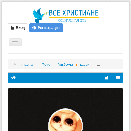
Вход
Регистрация
ГЛАВНАЯ
Главная
Фото
Альбомы
кавай
01b25462b3239e5ab
ФОРУМ
ВИДЕО
БЛОГИ
МУЗЫКА
БИБЛИЯ
ОПРОСЫ
НОВОСТИ