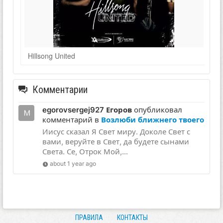
Hillsong United
Комментарии
egorovsergej927 Егоров
опубликовал
комментарий в
Возлюби ближнего твоего
Иисус сказал Я Свет миру. Доколе Свет с
вами, веруйте в Свет, да будете сынами
Света. Се, Отрок Мой,...
about 1 year ago
ПРАВИЛА
КОНТАКТЫ