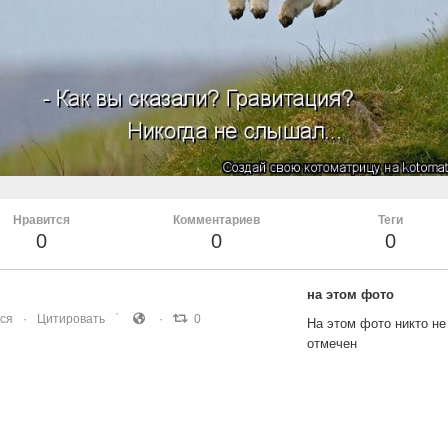
Нравится
Комментариев
Теги
0
0
0
на этом фото
ся
Цитировать
0
На этом фото никто не
отмечен