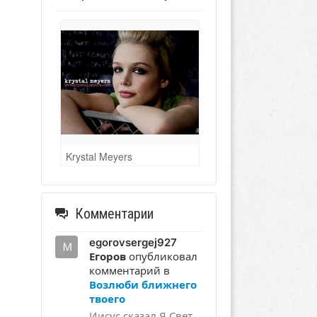
Krystal Meyers
Комментарии
egorovsergej927
Егоров
опубликовал
комментарий в
Возлюби ближнего
твоего
Иисус сказал Я Свет