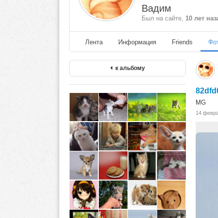
Вадим
Был на сайте,
10 лет наз
Лента
Информация
Friends
Фо
к альбому
82dfd
MG
14 февр