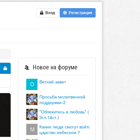
Вход
Регистрация
Новое на форуме
ветхий завет
просьба молитвенной
поддержки-2
"облекитесь в любовь" (кол.
3гл.14ст.)
какие люди смогут войти в
царство небесное？