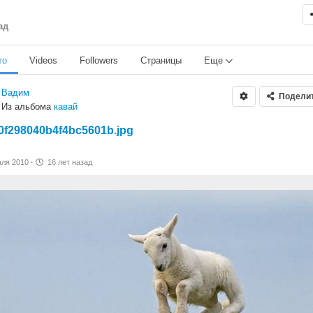
ад
то
Videos
Followers
Страницы
Еще
Вадим
Подели
Из альбома
кавай
0f298040b4f4bc5601b.jpg
аля 2010
·
16 лет назад