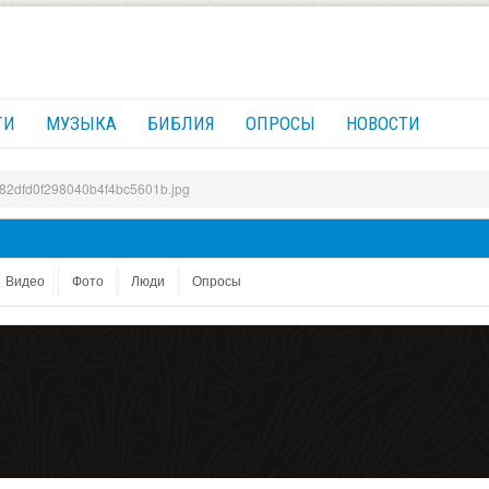
ГИ
МУЗЫКА
БИБЛИЯ
ОПРОСЫ
НОВОСТИ
82dfd0f298040b4f4bc5601b.jpg
Видео
Фото
Люди
Опросы