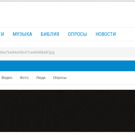
ГИ
МУЗЫКА
БИБЛИЯ
ОПРОСЫ
НОВОСТИ
bbe7be84e09c47ca49468a6f.jpg
Видео
Фото
Люди
Опросы