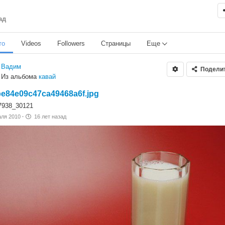
ад
то
Videos
Followers
Страницы
Еще
Вадим
Подели
Из альбома
кавай
e84e09c47ca49468a6f.jpg
7938_30121
аля 2010
·
16 лет назад