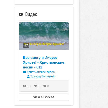
Видео
N/A
Всё смогу в Иисусе
Христе! - Христианские
песни - 612
Христианское видео
Эдуард Зарицкий
18
0
0
View All Videos