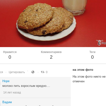
Нравится
Комментариев
Теги
0
2
0
на этом фото
ся
Цитировать
0
На этом фото никто не
Hope
отмечен
молоко пить взрослым вредно....
14 лет назад
Вадим