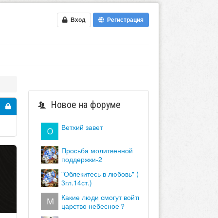
Вход
Регистрация
Новое на форуме
ветхий завет
просьба молитвенной
поддержки-2
"облекитесь в любовь" (кол.
3гл.14ст.)
какие люди смогут войти в
царство небесное？