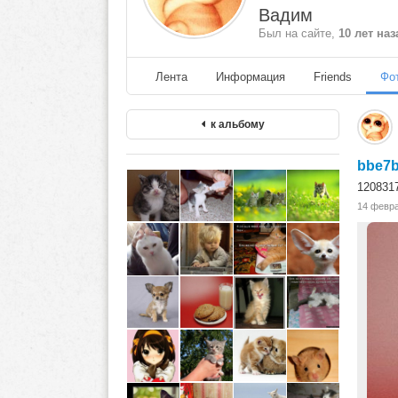
Вадим
Был на сайте,
10 лет наз
Лента
Информация
Friends
Фо
к альбому
bbe7b
120831
14 февр