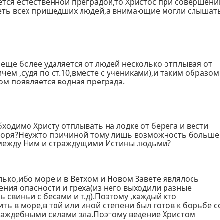
яется естественной преградой,то Христос при совершени
еть всех пришедших людей,а внимающие могли слышат
ос еще более удаляется от людей несколько отплывая от
ичем ,судя по ст.10,вместе с учениками),и таким образом
ом появляется водная преграда.
ходимо Христу отплывать на лодке от берега и вести
моря?Неужто причиной тому лишь возможность больше
между Ним и страждущими Истины людьми?
лько,ибо море и в Ветхом и Новом Завете являлось
ния опасности и греха(из него выходили разные
 свиньи с бесами и т.д).Поэтому ,каждый кто
ть в море,в той или иной степени был готов к борьбе с
враждебными силами зла.Поэтому ведение Христом