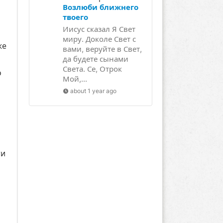
Возлюби ближнего
твоего
Иисус сказал Я Свет
миру. Доколе Свет с
же
вами, веруйте в Свет,
да будете сынами
Света. Се, Отрок
о
Мой,...
about 1 year ago
ти