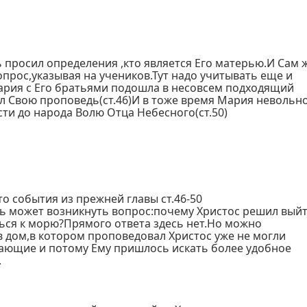
 просил определения ,кто является Его матерью.И Сам 
опрос,указывая на учеников.Тут надо учитывать еще и
ария с Его братьями подошла в несовсем подходящий
л Свою проповедь(ст.46)И в тоже время Мария невольн
ти до народа Волю Отца Небесного(ст.50)
то события из прежней главы ст.46-50
ь может возникнуть вопрос:почему Христос решил вый
ься к морю?Прямого ответа здесь нет.Но можно
 дом,в котором проповедовал Христос уже не могли
лающие и потому Ему пришлось искать более удобное
.