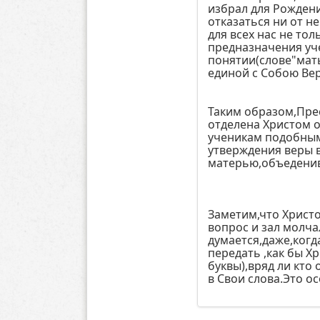
избрал для Рождени
отказаться ни от не
для всех нас не тол
предназначения уче
понятии(слове"мать
единой с Собою Ве
Таким образом,Прес
отделена Христом о
ученикам подобным
утверждения веры в
матерью,объеденив
Заметим,что Христо
вопрос и зал молча
думается,даже,когд
передать ,как бы Х
буквы),вряд ли кт
в Свои слова.Это о