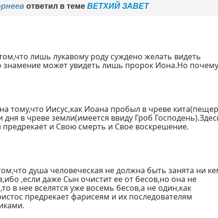
орнеев
ответил в теме
ВЕТХИЙ ЗАВЕТ
о том,что лишь лукавому роду суждено желать видеть
о знамение может увидеть лишь пророк Иона.Но почему
а тому,что Иисус,как Иоана пробыл в чреве кита(пещер
три дня в чреве земли(имеется ввиду Гроб Господень).Здес
 предрекает и Свою смерть и Свое воскрешение.
о том,что душа человеческая не должна быть занята ни к
а,ибо ,если даже Сын очистит ее от бесов,но она не
,то в нее вселятся уже восемь бесов,а не один,как
ристос предрекает фарисеям и их последователям
иками.