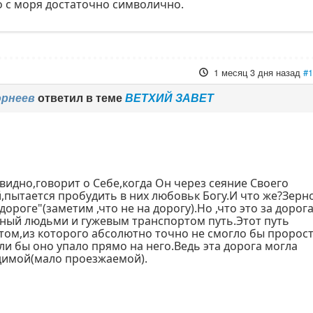
 с моря достаточно символично.
1 месяц 3 дня назад
#
орнеев
ответил в теме
ВЕТХИЙ ЗАВЕТ
чевидно,говорит о Себе,когда Он через сеяние Своего
,пытается пробудить в них любовьк Богу.И что же?Зерн
дороге"(заметим ,что не на дорогу).Но ,что это за дорог
нный людьми и гужевым транспортом путь.Этот путь
том,из которого абсолютно точно не смогло бы пророс
и бы оно упало прямо на него.Ведь эта дорога могла
димой(мало проезжаемой).