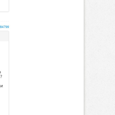
184799
о
а?
ти