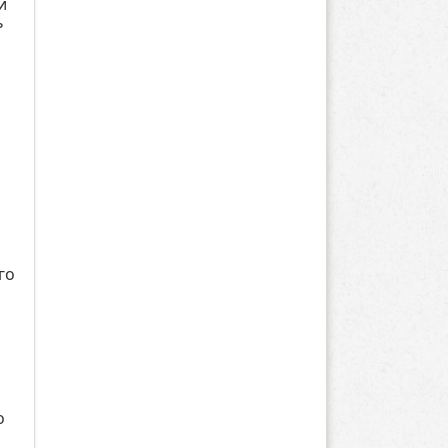
и
ь
го
о