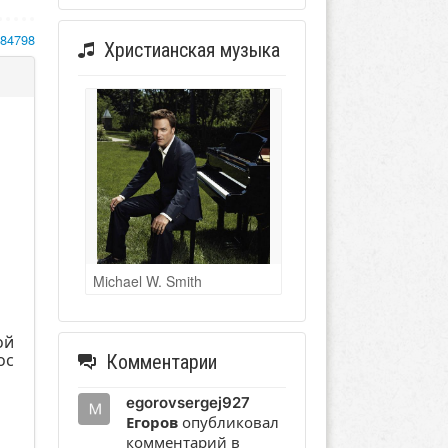
184798
Христианская музыка
Michael W. Smith
ой
ос
Комментарии
egorovsergej927
Егоров
опубликовал
комментарий в