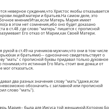
ается неверное суждение,что Христос якобы отказываетс
 крови людей:матери и братьев.На самом деле, это
бочное мнение!Итак,если Матерь Мария имеет
о(а в этом нет сомнения,ибо оно будет доказано
ста в ст.48 ,где слово "матерь" пишется с прописной
разумевает Его отказ от Марии,как Своей Матери.
 рукой в ст.49 на учеников-мужчин,что они в том числе
ерью(как и братьями)--- однозначно свидетельствует о
ову "мать" с прописной буквы придавал только духовное
 понимая,что истинная Его Мать стоит вне дома,и от
е мог отказаться.
идавал два разных значения слову "мать"(даже,если
м невозможно обозначить с заглавной или прописной
рил слово "мать").
ерь Мария-- была для Иисуса той женщиной,Которую Бо