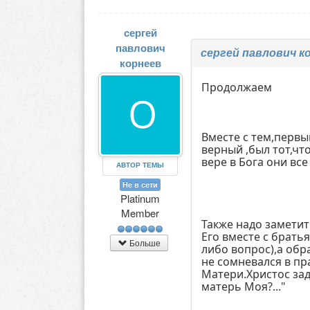
сергей
павлович
сергей павлович к
корнеев
Продолжаем
Вместе с тем,первы
верный ,был тот,чт
вере в Бога они все
АВТОР ТЕМЫ
Не в сети
Platinum
Member
Также надо заметит
Его вместе с брать
Больше
либо вопрос),а обра
не сомневался в пр
Матери.Христос за
матерь Моя?..."