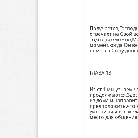
Получается,Господь
отвечает на Свой в
то,что,возможно,М
момент,когда Он ве
помогла Сыну донес
ГЛАВА.13.
Из ст.1 мы узнаем,ч
продолжаются.Здес
из дома и направит
предположить,что в
уместиться все же
место для общения