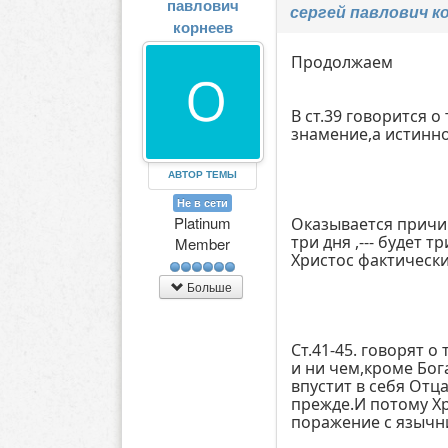
павлович
сергей павлович к
корнеев
Продолжаем
В ст.39 говорится 
знамение,а истинн
АВТОР ТЕМЫ
Не в сети
Platinum
Оказывается причин
три дня ,--- будет 
Member
Христос фактически
Больше
Ст.41-45. говорят 
и ни чем,кроме Бог
впустит в себя Отца
прежде.И потому Х
поражение с язычн