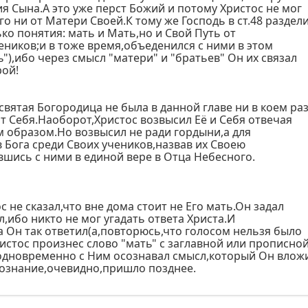
я Сына.А это уже перст Божий и потому Христос не мог
го ни от Матери Своей.К тому же Господь в ст.48 раздел
ько понятия: мать и Мать,но и Свой Путь от
ников;и в тоже время,объеденился с ними в этом
"),ибо через смысл "матери" и "братьев" Он их связал
рой!
вятая Богородица не была в данной главе ни в коем ра
т Себя.Наоборот,Христос возвысил Её и Себя отвечая
 образом.Но возвысил не ради гордыни,а для
 Бога среди Своих учеников,назвав их Своею
шись с ними в единой вере в Отца Небесного.
с не сказал,что вне дома стоит не Его мать.Он задал
л,ибо никто не мог угадать ответа Христа.И
а Он так ответил(а,повторюсь,что голосом нельзя было
ристос произнес слово "мать" с заглавной или прописно
о одновременно с Ним осознавал смысл,который Он влож
сознание,очевидно,пришло позднее.