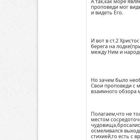
А так,как море явл
проповеди мог вид
и видеть Его.
И вот в ст.2 Христ
берега на лодке(пр
между Ним и народ
Но зачем было необ
Свои проповеди с 
взаимного обзора 
Полагаем,что не то
местом сосредоточе
чудовища,бросались
осмеливался выходи
стихией,то есть с 