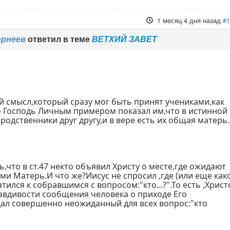
1 месяц 4 дня назад
#
орнеев
ответил в теме
ВЕТХИЙ ЗАВЕТ
й смысл,который сразу мог быть принят учениками,как
о Господь Личным примером показал им,что в истинной
 родственники друг другу,и в вере есть их общая матерь.
ь,что в ст.47 некто объявил Христу о месте,где ожидают
ями Матерь.И что же?Иисус не спросил ,где (или еще как
тился к собравшимся с вопросом:"кто...?".То есть ,Христ
авдивости сообщения человека о приходе Его
дал совершенно неожиданный для всех вопрос:"кто