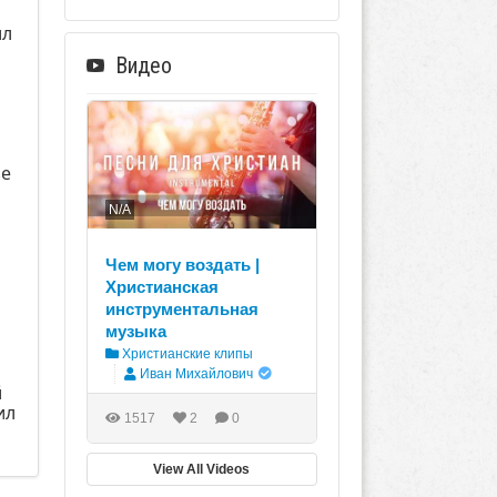
ил
Видео
зе
N/A
Чем могу воздать |
Христианская
инструментальная
музыка
Христианские клипы
Иван Михайлович
й
ил
1517
2
0
View All Videos