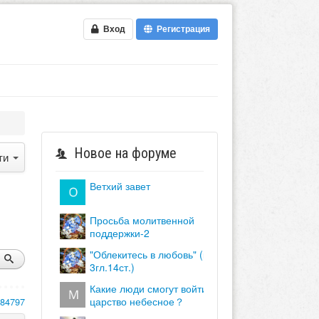
Вход
Регистрация
Новое на форуме
ти
ветхий завет
просьба молитвенной
поддержки-2
"облекитесь в любовь" (кол.
3гл.14ст.)
какие люди смогут войти в
царство небесное？
184797