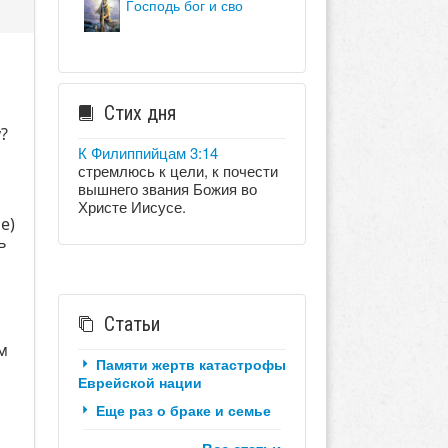
господь бог и сво
Стих дня
?
К Филиппийцам 3:14
стремлюсь к цели, к почести
вышнего звания Божия во
Христе Иисусе.
е)
ь
Статьи
ем
Памяти жертв катастрофы
Еврейской нации
Еще раз о браке и семье