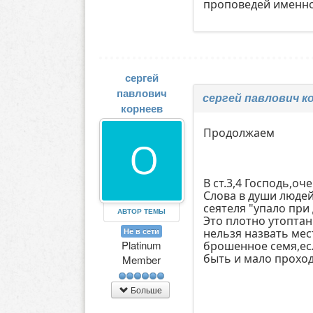
проповедей именно
сергей
павлович
сергей павлович к
корнеев
Продолжаем
В ст.3,4 Господь,о
Слова в души людей
сеятеля "упало при 
АВТОР ТЕМЫ
Это плотно утопта
нельзя назвать мес
Не в сети
Platinum
брошенное семя,есл
быть и мало прохо
Member
Больше