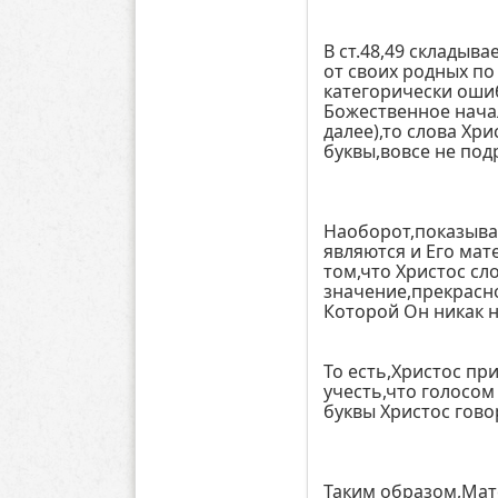
В ст.48,49 складыв
от своих родных по
категорически оши
Божественное начал
далее),то слова Хри
буквы,вовсе не под
Наоборот,показывая
являются и Его мат
том,что Христос сл
значение,прекрасно
Которой Он никак н
То есть,Христос пр
учесть,что голосо
буквы Христос гово
Таким образом,Мат