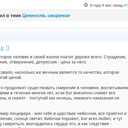
9 года 9 мес назад
#
ил в теме
Ценность смирение
):
которое человек в своей жизни платит дороже всего. Страдание,
ние, отвержение, депрессия - цена за него.
овало, насколько же вечным является то качество, которое
огой ценой.
лго продолжит существовать смирение в человеке, воспитываем
дями в течении многих лет, если Бог внезапно снимет все
ка, и скажет - поступай как хочешь, никакого наказания не
имер люцифера - жил себе в царствии небесном, все приятно и
леная, солнце светит, бабочки порхают, Бог всех любит, и тут
 смиряться, возгордилось сердце его, и как следствие -