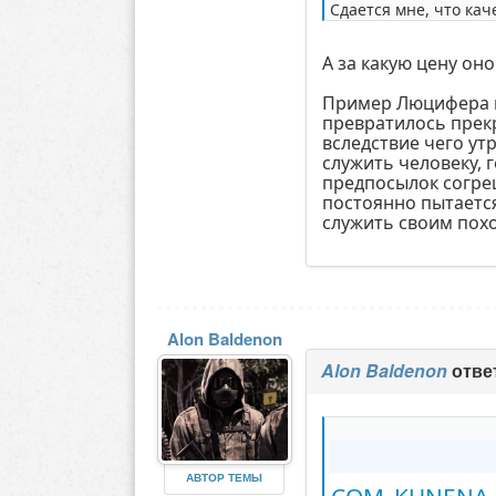
Сдается мне, что кач
А за какую цену он
Пример Люцифера н
превратилось прек
вследствие чего ут
служить человеку, 
предпосылок согреш
постоянно пытается
служить своим пох
Alon Baldenon
Alon Baldenon
отве
АВТОР ТЕМЫ
COM_KUNENA_