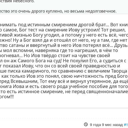
рствия небесного.
ество это очень дорого куплено, но весьма недолговечное.
онимать под истинным смирением дрогой брат... Вот кни
о самое, Бог тест на смирение Иову устроил! Тот решил,
ивой жизнью Богу угодил, а потому у него есть всё, чег
но! Ну а Бог взял да и отошёл от него, ну а там, где нет
ство сатаны и ввергнутый в него Иов потерял всё... Друз
ты мол вспомни, наверняка где то нагрешил, в чём то
огневал... Но Иов твёрдо стоит на чувстве своей
 он аж Самого Бога на суд! Не похулил Его, а судиться с
г показал Иову, что он со всей своей праведностью и
ьше писка камариного, по сравнению с величием Творца
т как только Иов это понял, свою ничтожность пред Бог
пред Всевышним, Тот ему всё и вернул утерянное, да ещ
книга Иова и есть своего рода учебное пособие для того
что есть истинное смирение, не перед священноначали
гом!!!
9 года 9 мес назад
#