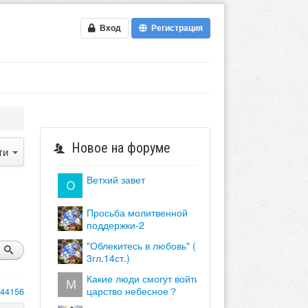
Вход
Регистрация
Новое на форуме
ти
ветхий завет
просьба молитвенной
поддержки-2
"облекитесь в любовь" (кол.
3гл.14ст.)
какие люди смогут войти в
царство небесное？
144156