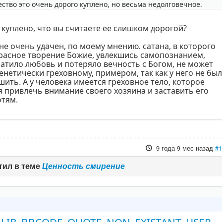
ество это очень дорого куплено, но весьма недолговечное.
о куплено, что вы считаете ее слишком дорогой?
е очень удачен, по моему мнению. сатана, в которого
расное творение Божие, увлекшись самопознанием,
ратило любовь и потеряло вечность с Богом, не может
генетически греховному, примером, так как у него не бы
ить. А у человека имеется греховное тело, которое
 привлечь внимание своего хозяина и заставить его
отям.
9 года 9 мес назад
#
тил в теме
Ценность смирение
LIB_BBCODE_QUOTE_NON_EXISTANT_USER