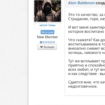
Alon Baldenon
созд
Это то качество, за
Страдание, горе, не
АВТОР ТЕМЫ
И вот меня заинтер
которое воспитано 
Не в сети
New Member
Что скажете? Как д
воспитываемое в то
Больше
внезапно снимет вс
хочешь, никакого н
Тут же всплывает п
приятно и спокойно
всех любит, и тут 
и как следствие - в
Сдается мне, что к
недолговечное.