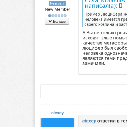
Не в сети
написал(а):
New Member
Пример Люцифера не 
человека имеется гр
Больше
своего хозяина и зас
А Вы не только реч
исходят злые помыс
качестве метафоры
люцифер был свобод
человека однознач
являются теми пред
замечали.
alexey
alexey
ответил в т