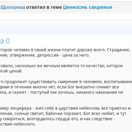
 Щигорева
ответил в теме
Ценность смирение
):
которое человек в своей жизни платит дороже всего. Страдание,
ние, отвержение, депрессия - цена за него.
овало, насколько же вечным является то качество, которое
огой ценой.
лго продолжит существовать смирение в человеке, воспитываем
дями в течении многих лет, если Бог внезапно снимет все
ка, и скажет - поступай как хочешь, никакого наказания не
имер люцифера - жил себе в царствии небесном, все приятно и
леная, солнце светит, бабочки порхают, Бог всех любит, и тут
 смиряться, возгордилось сердце его, и как следствие -
рствия небесного.