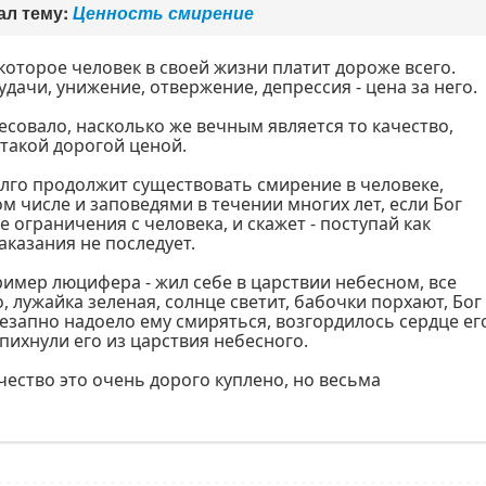
ал тему:
Ценность смирение
 которое человек в своей жизни платит дороже всего.
удачи, унижение, отвержение, депрессия - цена за него.
есовало, насколько же вечным является то качество,
такой дорогой ценой.
олго продолжит существовать смирение в человеке,
м числе и заповедями в течении многих лет, если Бог
е ограничения с человека, и скажет - поступай как
аказания не последует.
ример люцифера - жил себе в царствии небесном, все
, лужайка зеленая, солнце светит, бабочки порхают, Бог
внезапно надоело ему смиряться, возгордилось сердце ег
ыпихнули его из царствия небесного.
ачество это очень дорого куплено, но весьма