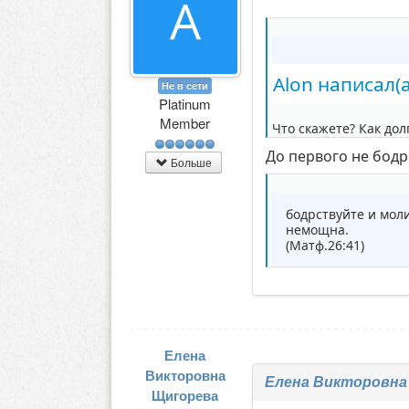
Alon написал(а
Не в сети
Platinum
Member
Что скажете? Как до
До первого не бодр
Больше
бодрствуйте и моли
немощна.
(Матф.26:41)
Елена
Викторовна
Елена Викторовна
Щигорева