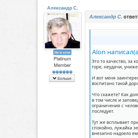
Александр С.
Александр С.
ответ
Alon написал(а
Не в сети
Platinum
Это то качество, за 
Member
горе, неудачи, униже
И вот меня заинтерес
Больше
воспитано такой дор
Что скажете? Как до
в том числе и запове
ограничения с челове
последует.
Тут же всплывает пр
спокойно, лужайка зе
внезапно надоело ему