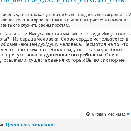
очень удачентак как у него не было предпосылок согрешить. А
еховное тело, которое постоянно пытается привлечь внимание
тавить его служить своим похотям.
и Павла но и Иисуса иногда читайте. Откуда Иисус говор
лы? - Из сердца человека. Слово сердце используется в
 обозначающей дух/душу человека. Несмотря на то что
ен от плотских потребностей, у него как и у любого
но присутствовали
душевные потребности
. Они и
посылками, существование которых Вы до сих пор не
9 года 9 мес назад
#
еме
Ценность смирение