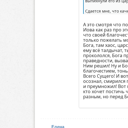
выпихнули его из ца
Сдается мне, что кач
А это смотря что п
Иова как раз про эт
что своей благочест
только пожелать мож
Бога, там хаос, цар
ему всё талдычат, 
прокололся, Бога пр
праведности, вызвал
Ним решил! Ну и Бо
благочестием, тон
Всего Сущего! И во
осознал, смирился 
и преумножил! Вот 
кто хочет постичь 
разным, но перед Бо
Елена