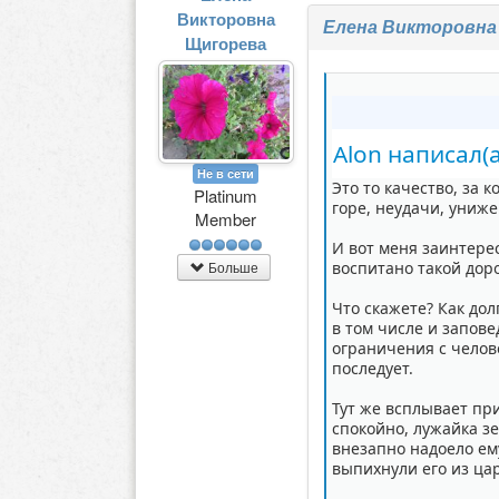
Викторовна
Елена Викторовна
Щигорева
Alon написал(а
Не в сети
Это то качество, за 
Platinum
горе, неудачи, униже
Member
И вот меня заинтерес
Больше
воспитано такой дор
Что скажете? Как до
в том числе и запове
ограничения с челове
последует.
Тут же всплывает пр
спокойно, лужайка зе
внезапно надоело ему
выпихнули его из ца