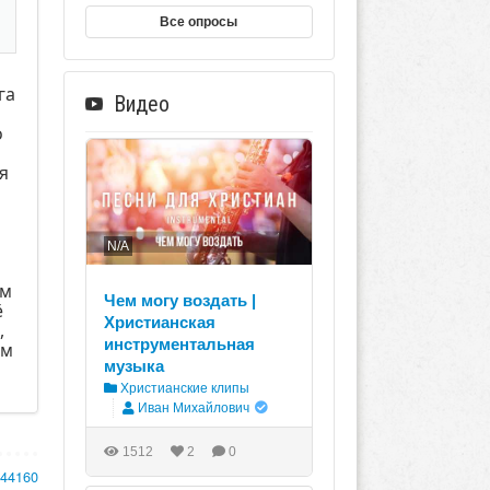
Все опросы
га
Видео
о
ья
N/A
ом
Чем могу воздать |
ё
Христианская
,
инструментальная
ем
музыка
Христианские клипы
Иван Михайлович
1512
2
0
144160