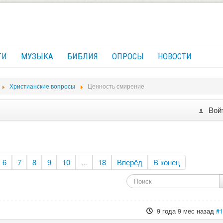
ГИ
МУЗЫКА
БИБЛИЯ
ОПРОСЫ
НОВОСТИ
Христианские вопросы
Ценность смирение
Вой
6
7
8
9
10
...
18
Вперёд
В конец
9 года 9 мес назад
#