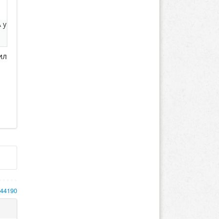
 у
ил
144190